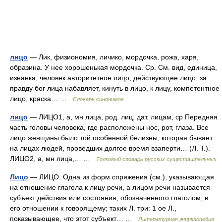
лицо
— Лик, физиономия, личико, мордочка, рожа, харя,
образина. У нее хорошенькая мордочка. Ср. См. вид, единица,
изнанка, человек авторитетное лицо, действующее лицо, за
правду бог лица набавляет, кинуть в лицо, к лицу, компетентное
лицо, краска… …
Словарь синонимов
лицо
— ЛИЦО1, а, мн лица, род. лиц, дат. лицам, ср Передняя
часть головы человека, где расположены нос, рот, глаза. Все
лицо женщины было той особенной белизны, которая бывает
на лицах людей, проведших долгое время взаперти… (Л. Т.).
ЛИЦО2, а, мн лица,… …
Толковый словарь русских существительных
Лицо
— ЛИЦО. Одна из форм спряжения (см.), указывающая
на отношение глагола к лицу речи, а лицом речи называется
субъект действия или состояния, обозначенного глаголом, в
его отношении к говорящему; таких Л. три: 1 ое Л.,
показывающее, что этот субъект… …
Литературная энциклопедия