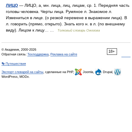
ЛИЦО
— ЛИЦО, а, мн. лица, лиц, лицам, ср. 1. Передняя часть
головы человека. Черты лица. Румяное л. Знакомое л.
Измениться в лице. (о резкой перемене в выражении лица). В
л. говорить (прямо, открыто). Знать кого н. в л. (по внешнему
виду). Лицом к лицу… …
Толковый словарь Ожегова
© Академик, 2000-2026
18+
Обратная связь:
Техподдержка
,
Реклама на сайте
👣 Путешествия
Экспорт словарей на сайты
, сделанные на PHP,
Joomla,
Drupal,
WordPress, MODx.