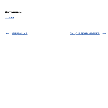
Антонимы
:
спина
лиценция
лицо в грамматике