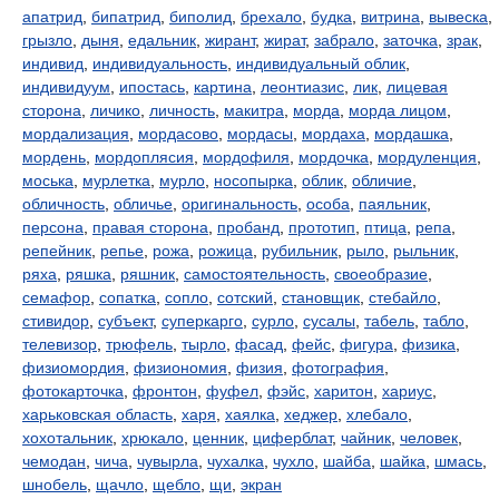
апатрид
,
бипатрид
,
биполид
,
брехало
,
будка
,
витрина
,
вывеска
,
грызло
,
дыня
,
едальник
,
жирант
,
жират
,
забрало
,
заточка
,
зрак
,
индивид
,
индивидуальность
,
индивидуальный облик
,
индивидуум
,
ипостась
,
картина
,
леонтиазис
,
лик
,
лицевая
сторона
,
личико
,
личность
,
макитра
,
морда
,
морда лицом
,
мордализация
,
мордасово
,
мордасы
,
мордаха
,
мордашка
,
мордень
,
мордоплясия
,
мордофиля
,
мордочка
,
мордуленция
,
моська
,
мурлетка
,
мурло
,
носопырка
,
облик
,
обличие
,
обличность
,
обличье
,
оригинальность
,
особа
,
паяльник
,
персона
,
правая сторона
,
пробанд
,
прототип
,
птица
,
репа
,
репейник
,
репье
,
рожа
,
рожица
,
рубильник
,
рыло
,
рыльник
,
ряха
,
ряшка
,
ряшник
,
самостоятельность
,
своеобразие
,
семафор
,
сопатка
,
сопло
,
сотский
,
становщик
,
стебайло
,
стивидор
,
субъект
,
суперкарго
,
сурло
,
сусалы
,
табель
,
табло
,
телевизор
,
трюфель
,
тырло
,
фасад
,
фейс
,
фигура
,
физика
,
физиомордия
,
физиономия
,
физия
,
фотография
,
фотокарточка
,
фронтон
,
фуфел
,
фэйс
,
харитон
,
хариус
,
харьковская область
,
харя
,
хаялка
,
хеджер
,
хлебало
,
хохотальник
,
хрюкало
,
ценник
,
циферблат
,
чайник
,
человек
,
чемодан
,
чича
,
чувырла
,
чухалка
,
чухло
,
шайба
,
шайка
,
шмась
,
шнобель
,
щачло
,
щебло
,
щи
,
экран