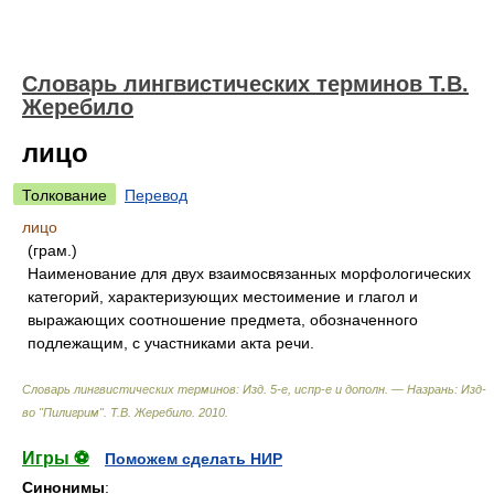
Словарь лингвистических терминов Т.В.
Жеребило
лицо
Толкование
Перевод
лицо
(грам.)
Наименование для двух взаимосвязанных морфологических
категорий, характеризующих местоимение и глагол и
выражающих соотношение предмета, обозначенного
подлежащим, с участниками акта речи.
Словарь лингвистических терминов: Изд. 5-е, испр-е и дополн. — Назрань: Изд-
во "Пилигрим"
.
Т.В. Жеребило
.
2010
.
Игры ⚽
Поможем сделать НИР
Синонимы
: