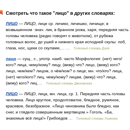
Смотреть что такое "лицо" в других словарях:
ЛИЦО
— ЛИЦО, лице ср. личико, личишко, личище; в
возвышенном ·знач. лик, в бранном рожа, харя; передняя часть
головы человека (редко говорят о животном), от рубежа
головных волос, до ушей и нижнего края исподней скулы: лоб,
глаза, нос, щеки со скулами,… …
Толковый словарь Даля
лицо
— сущ., с., употр. наиб. часто Морфология: (нет) чего/
кого? лица, чему/кому? лицу, (вижу) что? лицо, (вижу) кого?
лицо, чем/кем? лицом, о чём/ком? о лице; мн. что/кто? лица,
(нет) чего/кого? лиц, чему/кому? лицам, (вижу) что? лица,
(вижу) кого? лиц …
Толковый словарь Дмитриева
ЛИЦО
— ЛИЦО, лица, мн. лица, ср. 1. Передняя часть головы
человека. Лицо круглое, продолговатое, бледное, румяное,
красивое, безобразное. «Лицо чиновника было бледно, как
снег, и глядело совершенным мертвецом.» Гоголь. «Ба,
знакомые всё лица!» Грибоедов …
Толковый словарь Ушакова